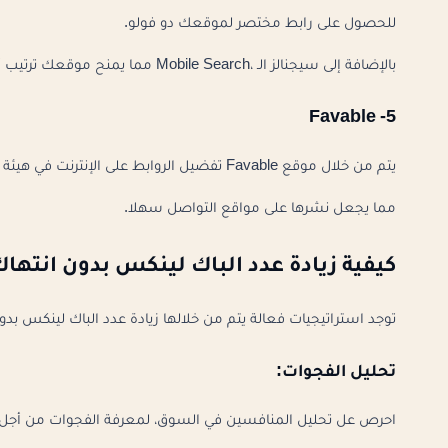
للحصول على رابط مختصر لموقعك دو فولو.
بالإضافة إلى سيجنالز الـ ،Mobile Search مما يمنح موقعك ترتيب أفضل في نتائج البحث.
5- Favable
يتم من خلال موقع Favable تفضيل الروابط على الإنترنت في هيئة BookMarks ويتم اختصارها بشكل تلقائي بروابط Bit.ly.
مما يجعل نشرها على مواقع التواصل سهلا.
كيفية زيادة عدد الباك لينكس بدون انتهاك ق
توجد استراتيجيات فعالة يتم من خلالها زيادة عدد الباك لينكس بدو
تحليل الفجوات:
احرص عل تحليل المنافسين في السوق، لمعرفة الفجوات من أجل