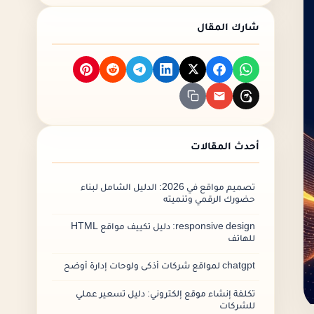
التواصل الفعّال:
شارك المقال
بناء العلاقات:
الابتعاد عن السلوكيات الغير أخلاقية:
أهمية التنوع في مصادر الباك لينكس
تحليل مصادر الباك لينكس الحالية:
استكشاف مصادر جديدة:
تنويع أنواع الروابط:
أحدث المقالات
التفاعل في مجتمعات الويب:
تبني استراتيجية محتوى متعددة الوسائط:
تصميم مواقع في 2026: الدليل الشامل لبناء
حضورك الرقمي وتنميته
هل جميع روابط الباك لينك متساوية
responsive design: دليل تكييف مواقع HTML
rel=“nofollow” :
للهاتف
rel=“ugc” :
chatgpt لمواقع شركات أذكى ولوحات إدارة أوضح
مكونات روابط باك لينك عالى الجودة
تكلفة إنشاء موقع إلكتروني: دليل تسعير عملي
١.السلطة
للشركات