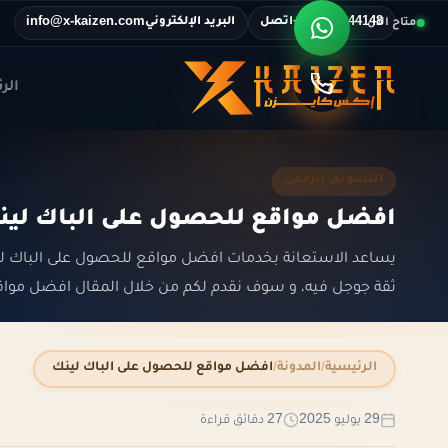
اتصل
البريد الإلكتروني
متاح الآن
info@x-kaizen.com
+201116344148
الر
التسويق الرقمي
افضل مواقع للحصول على الباك لين
ثقة جوجل فيه، و سوف نقدم لكم من خلال المقال افضل مواقع للح
الرئيسية
المدونة
افضل مواقع للحصول على الباك لينك
29 يوليو 2025
27 دقائق قراءة