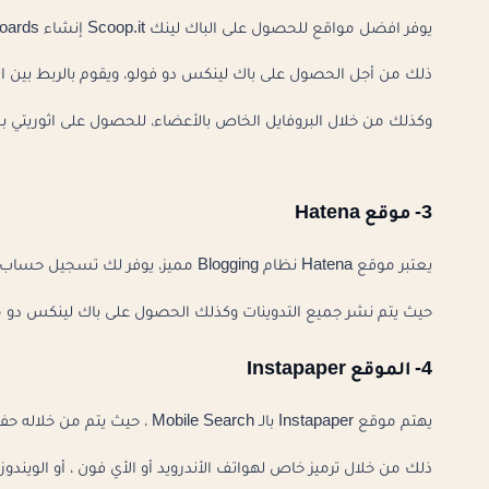
يوفر افضل مواقع للحصول على الباك لينك Scoop.it إنشاء Boards تشارك من خلالها روابط موقعك.
ذلك من أجل الحصول على باك لينكس دو فولو، ويقوم بالربط بين الـ Boards المختلفة عن طريق الـ Tags
وكذلك من خلال البروفايل الخاص بالأعضاء، للحصول على اثوريتي بح
3- موقع Hatena
يعتبر موقع Hatena نظام Blogging مميز، يوفر لك تسجيل حساب وكذلك الحصول على صب دومين.
حيث يتم نشر جميع التدوينات وكذلك الحصول على باك لينكس دو من خلال og
4- الموقع Instapaper
يهتم موقع Instapaper بالـ Mobile Search ، حيث يتم من خلاله حفظ الروابط التي تفضلها على الإنترنت.
ذلك من خلال ترميز خاص لهواتف الأندرويد أو الأي فون ، أو الويند