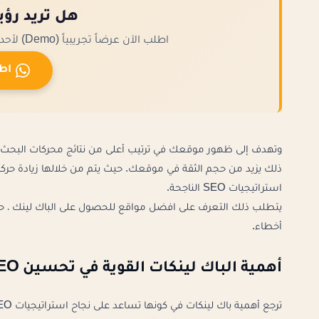
هل تريد رؤي
اطلب الآن عرضاً تجريبياً (Demo) لأحدث الأنظمة والمتاجر التي قمنا بتطويرها لعملائنا.
اط
وتهدف إلى ظهور موقعك في ترتيب أعلى من نتائج محركات البحث.
ذلك يزيد من حجم الثقة في موقعك. حيث يتم من خلالها زيادة حركة
استراتيجيات SEO الناجحة.
يتطلب ذلك التعرف على افضل مواقع للحصول على الباك لينك ، حتي 
أخطاء.
أهمية الباك لينكات القوية في تحسين SEO المواقع
ترجع أهمية باك لينكات في كونها تساعد على نجاح استراتيجيات SEO، التي تهدف إلى منح موقعك ترتيب أعلى في نتائج محركات البحث.