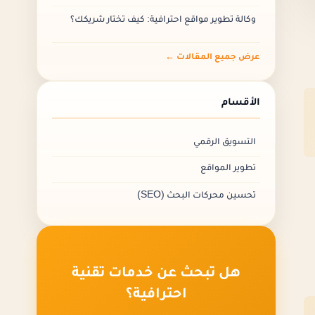
٢.الصلة
وكالة تطوير مواقع احترافية: كيف تختار شريكك؟
٣.نص الرابط
٤.الموضع
عرض جميع المقالات ←
٥.الروابط Follow مقابل nofollow
٦.الوجهة
الأقسام
أسئلة أخرى
ما هي الباك لينك؟
التسويق الرقمي
ما هو أفضل نوع من الروابط الخلفية؟
تطوير المواقع
ما هو الباك؟
تحسين محركات البحث (SEO)
ما هي الروابط الخلفية عالية الجودة؟
الأسئلة الشائعة
هل تبحث عن خدمات تقنية
احترافية؟