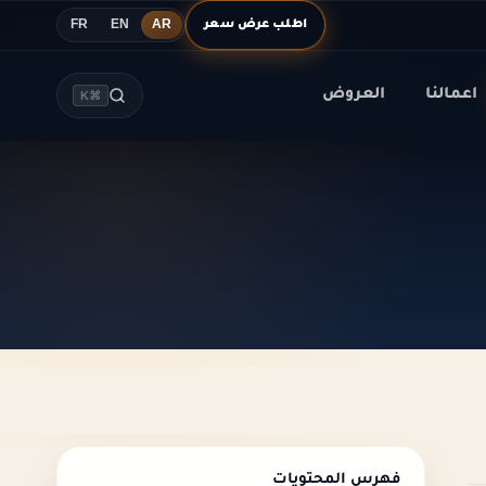
اطلب عرض سعر
FR
EN
AR
اعمالنا
العروض
⌘K
فهرس المحتويات