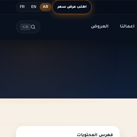
اطلب عرض سعر
FR
EN
AR
اعمالنا
العروض
⌘K
فهرس المحتويات