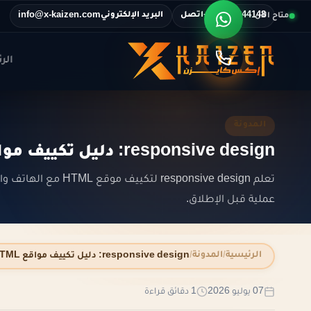
اتصل
البريد الإلكتروني
متاح الآن
info@x-kaizen.com
+201116344148
الر
المدونة
responsive design: دليل تكييف مواقع HTML للهاتف
عملية قبل الإطلاق.
الرئيسية
المدونة
responsive design: دليل تكييف مواقع HTML للهاتف
07 يوليو 2026
1 دقائق قراءة