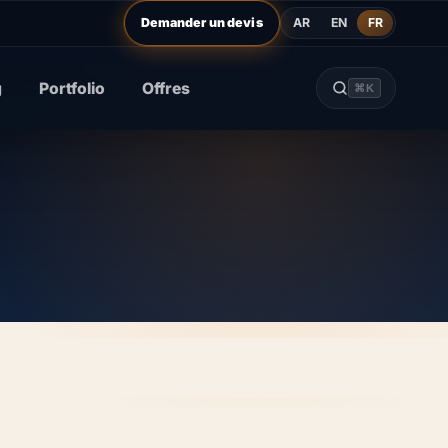
AR
EN
FR
Demander un devis
g
Portfolio
Offres
⌘K