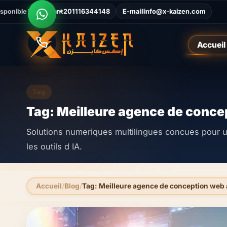
isponible Maintenant
Appeler
+201116344148
E-mail
info@x-kaizen.com
Accueil
Tag
Tag: Meilleure agence de conce
Solutions numeriques multilingues concues pour un
les outils d IA.
Accueil
Blog
Tag: Meilleure agence de conception web 