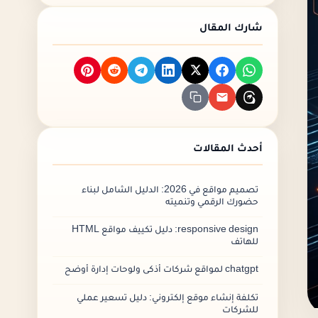
ضمان الجودة
شارك المقال
دعم سريع
سعر معقول
فريق ذو خبرة
اسعار افضل شركات تصميم تطبيقات
جوال في السعودية
أسئلة أخرى
أحدث المقالات
كم تكلفة تصميم تطبيق جوال؟
هل يمكن صناعة تطبيق من الهاتف؟
تصميم مواقع في 2026: الدليل الشامل لبناء
حضورك الرقمي وتنميته
هل عمل تطبيقات جوال مربح؟
كيف تصبح مطور تطبيقات الهاتف؟
responsive design: دليل تكييف مواقع HTML
للهاتف
احصل على شهادة أكاديمية
chatgpt لمواقع شركات أذكى ولوحات إدارة أوضح
اختر منصة مركزية تناسب احتياجاتك
اكتسب خبرة في تطوير واختبار التطبيقات
تكلفة إنشاء موقع إلكتروني: دليل تسعير عملي
للشركات