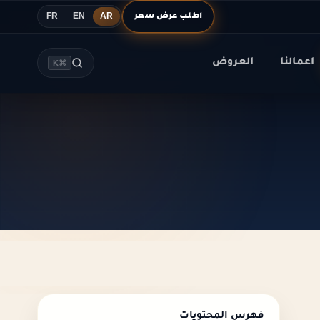
اطلب عرض سعر
FR
EN
AR
اعمالنا
العروض
⌘K
فهرس المحتويات