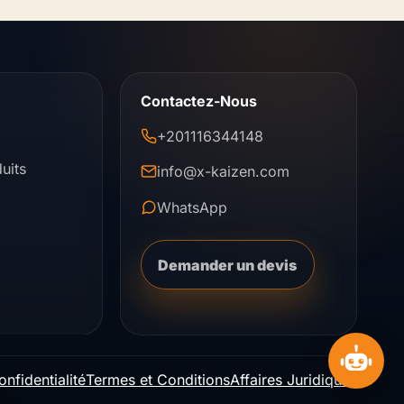
Contactez-Nous
+201116344148
uits
info@x-kaizen.com
WhatsApp
Demander un devis
onfidentialité
Termes et Conditions
Affaires Juridiques