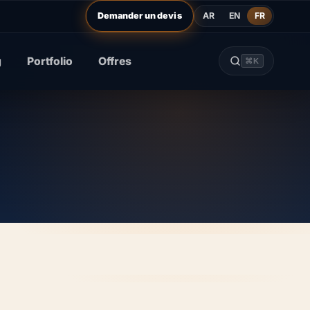
AR
EN
FR
Demander un devis
g
Portfolio
Offres
⌘K