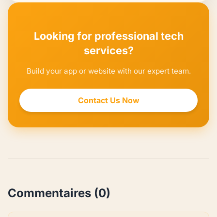
Looking for professional tech
services?
Build your app or website with our expert team.
Contact Us Now
Commentaires (0)