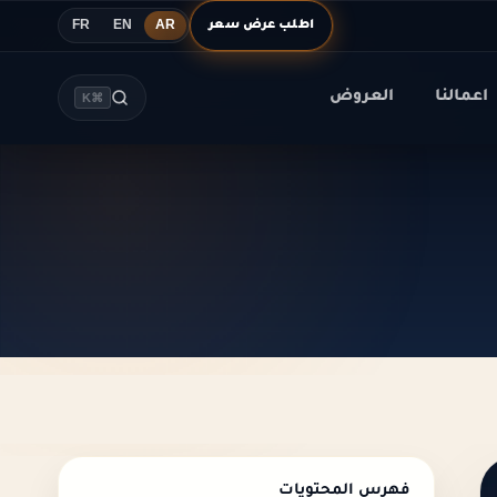
اطلب عرض سعر
FR
EN
AR
اعمالنا
العروض
⌘K
فهرس المحتويات