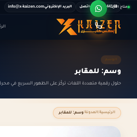
اتصل
البريد الإلكتروني
متاح الآن
info@x-kaizen.com
+201116344148
الر
الوسم
وسم: للمقابر
حلول رقمية متعددة اللغات تركّز على الظهور السريع في محرك
الرئيسية
المدونة
وسم: للمقابر