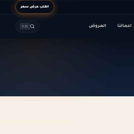
اطلب عرض سعر
اعمالنا
العروض
⌘K