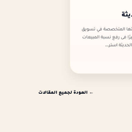
يثة
يق للمقابر والمدافن الحديثة kaizn خدماتها المتخصصة في تسويق
 يكون لها دورًا كبيرًا فى رفع نسبة المبيعات
حديثة استر...
← العودة لجميع المقالات