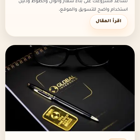
تساعد مشروعك على بناء شعار وألوان وخطوط ودليل
استخدام واضح للتسويق والموقع.
اقرأ المقال