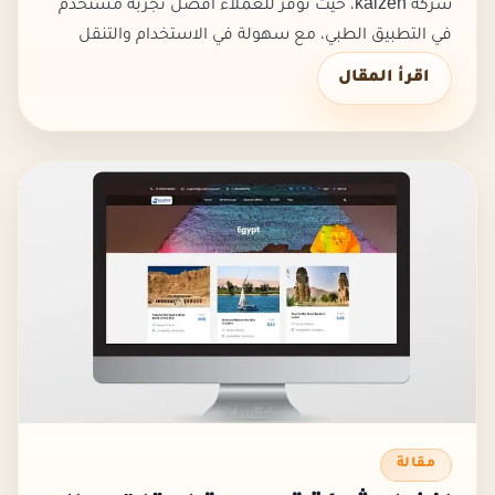
شركة kaizen، حيث توفر للعملاء افضل تجربة مستخدم
في التطبيق الطبي، مع سهولة في الاستخدام والتنقل
داخله،ووسوف نتناول من خلال المقال أهم مميزات
اقرأ المقال
تصميم وبرمجة لتطبيق جوال طبي من شر...
مقالة